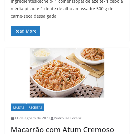
IngredientesRecheio• 1 colher (sopa) de azeite• 1 cebola
média picada• 1 dente de alho amassado• 500 g de
carne-seca dessalgada,
Read More
MASSAS
RECEITAS
11 de agosto de 2021
Pedro De Lorenzi
Macarrão com Atum Cremoso