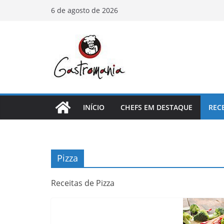
Pular
6 de agosto de 2026
para
o
conteúdo
INÍCIO
CHEFS EM DESTAQUE
REC
Pizza
Receitas de Pizza