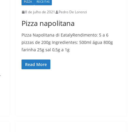
PIZZA
RECEITAS
8 de julho de 2021
Pedro De Lorenzi
Pizza napolitana
Pizza Napolitana di EatalyRendimento: 5 a 6
pizzas de 200g Ingredientes: 500ml água 800g
farinha 25g sal 0,5g a 1g
Read More
•