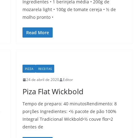
Ingredientes • 1 berinjela média • 200g de
mozarela light • 100g de tomate cereja • ½ de
molho pronto •
Read More
PIZZA
RECEITAS
24 de abril de 2020
Editor
Piza Flat Wickbold
Tempo de preparo: 40 minutosRendimento: 8
e
porções Ingredientes: •½ pacote de pão 100%
Integral Tradicional Wickbold•½ couve flor•2
dentes de