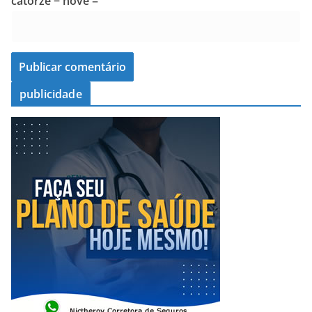
catorze − nove =
publicidade