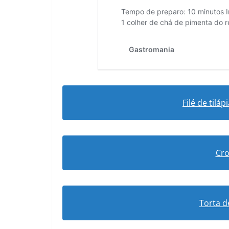
Filé de til
Cro
Torta d