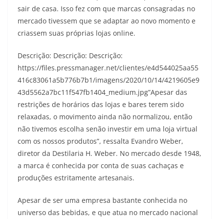
sair de casa. Isso fez com que marcas consagradas no
mercado tivessem que se adaptar ao novo momento e
criassem suas próprias lojas online.
Descrição: Descrição: Descrição:
https://files.pressmanager.net/clientes/e4d544025aa55
416c83061a5b776b7b1/imagens/2020/10/14/4219605e9
43d5562a7bc11f547fb1404_medium.jpg”Apesar das
restrições de horários das lojas e bares terem sido
relaxadas, o movimento ainda não normalizou, então
não tivemos escolha senão investir em uma loja virtual
com os nossos produtos”, ressalta Evandro Weber,
diretor da Destilaria H. Weber. No mercado desde 1948,
a marca é conhecida por conta de suas cachaças e
produções estritamente artesanais.
Apesar de ser uma empresa bastante conhecida no
universo das bebidas, e que atua no mercado nacional