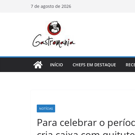
Pular
7 de agosto de 2026
para
o
conteúdo
INÍCIO
CHEFS EM DESTAQUE
REC
NOTÍCIAS
Para celebrar o perío
cria caixa com quitute