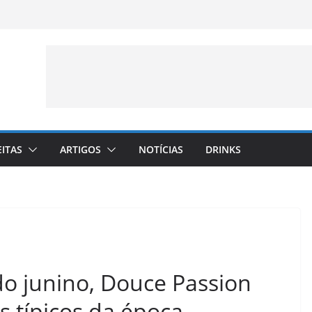
EITAS
ARTIGOS
NOTÍCIAS
DRINKS
do junino, Douce Passion
s típicos da época