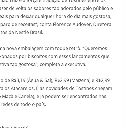
ão Luiz e a força e tradição de Tostines entre os
zer de volta os sabores tão adorados pelo público e
ais para deixar qualquer hora do dia mais gostosa,
aro de receitas”, conta Florence Audoyer, Diretora
tos da Nestlé Brasil.
uma nova embalagem com toque retrô. “Queremos
ixonados por biscoitos com esses lançamentos que
va tão gostosa”, completa a executiva.
o de R$3,19 (Água & Sal), R$2,99 (Maizena) e R$2,99
ara os Atacarejos. E as novidades de Tostines chegam
 Maçã e Canela), e já podem ser encontrados nas
 redes de todo o país.