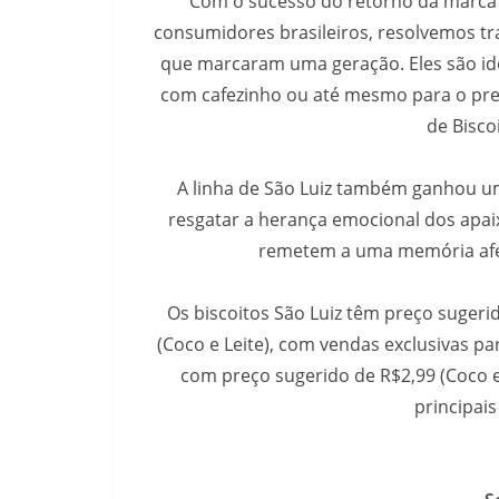
“Com o sucesso do retorno da marca S
consumidores brasileiros, resolvemos tra
que marcaram uma geração. Eles são ide
com cafezinho ou até mesmo para o prep
de Biscoi
A linha de São Luiz também ganhou 
resgatar a herança emocional dos apa
remetem a uma memória afeti
Os biscoitos São Luiz têm preço sugerid
(Coco e Leite), com vendas exclusivas p
com preço sugerido de R$2,99 (Coco e
principais