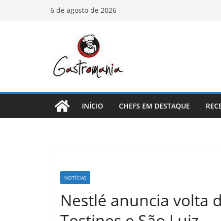
Pular
6 de agosto de 2026
para
o
conteúdo
INÍCIO
CHEFS EM DESTAQUE
REC
NOTÍCIAS
Nestlé anuncia volta 
Tostines e São Luiz