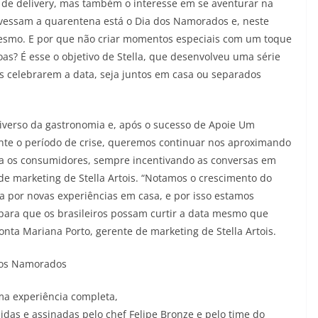
 de delivery, mas também o interesse em se aventurar na
avessam a quarentena está o Dia dos Namorados e, neste
mesmo. E por que não criar momentos especiais com um toque
as? É esse o objetivo de Stella, que desenvolveu uma série
is celebrarem a data, seja juntos em casa ou separados
iverso da gastronomia e, após o sucesso de Apoie Um
te o período de crise, queremos continuar nos aproximando
a os consumidores, sempre incentivando as conversas em
de marketing de Stella Artois. “Notamos o crescimento do
 por novas experiências em casa, e por isso estamos
para que os brasileiros possam curtir a data mesmo que
conta Mariana Porto, gerente de marketing de Stella Artois.
 dos Namorados
ma experiência completa,
idas e assinadas pelo chef Felipe Bronze e pelo time do