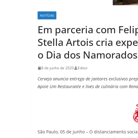
NOTÍCIAS
Em parceria com Felip
Stella Artois cria ex
o Dia dos Namorados
8 de junho de 2020
Editor
Cerveja
anuncia
entrega de jantares
exclusivos
pre
Apoie Um Restaurante
e
live
s
de
culinária
com Ren
São Paulo, 05 de junho – O distanciamento soci