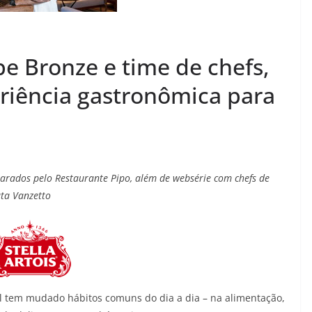
e Bronze e time de chefs,
periência gastronômica para
parad
o
s pelo Restaurante Pipo
, além de
websérie
com chefs de
ata
Vanzetto
al tem mudado hábitos comuns do dia a dia – na alimentação,