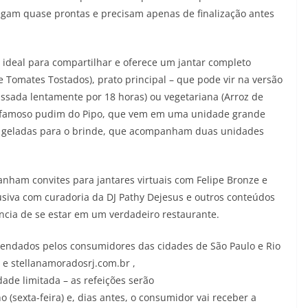
hegam quase prontas e precisam apenas de finalização antes
 ideal para compartilhar e oferece um jantar completo
Tomates Tostados), prato principal – que pode vir na versão
 assada lentamente por 18 horas) ou vegetariana (Arroz de
o famoso pudim do Pipo, que vem em uma unidade grande
as geladas para o brinde, que acompanham duas unidades
anham convites para jantares virtuais com Felipe Bronze e
usiva com curadoria da DJ Pathy Dejesus e outros conteúdos
ncia de se estar em um verdadeiro restaurante.
mendados pelos consumidores das cidades de São Paulo e Rio
 e stellanamoradosrj.com.br ,
ade limitada – as refeições serão
o (sexta-feira) e, dias antes, o consumidor vai receber a