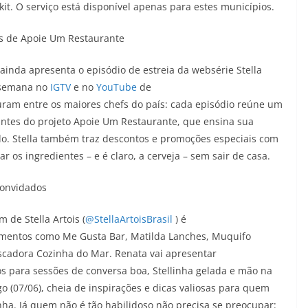
it. O serviço está disponível apenas para estes municípios.
tes de Apoie Um Restaurante
 ainda apresenta o episódio de estreia da websérie Stella
a semana no
IGTV
e no
YouTube
de
iguram entre os maiores chefs do país: cada episódio reúne um
antes do projeto Apoie Um Restaurante, que ensina sua
o. Stella também traz descontos e promoções especiais com
 os ingredientes – e é claro, a cerveja – sem sair de casa.
convidados
de Stella Artois (
@
StellaArtoisBrasil
) é
cimentos como Me Gusta Bar, Matilda Lanches, Muquifo
scadora Cozinha do Mar. Renata vai apresentar
os para sessões de conversa boa, Stellinha gelada e mão na
 (07/06), cheia de inspirações e dicas valiosas para quem
ha. Já quem não é tão habilidoso não precisa se preocupar: