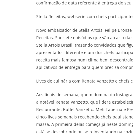
confirmação de data referente à entrega do seu k
Stella Receitas, websérie com chefs participan
Novo embaixador de Stella Artois, Felipe Bronze
Receitas. São sete episódios que vão ao ar tod
Stella Artois Brasil, trazendo convidados que f
apresentador diferente e um dos chefs particip
receita mais famosa num clima bem descontraíd
aplicativos de entrega para quem precisa comprar
Lives de culinária com Renata Vanzetto e chefs 
Aos finais de semana, quem domina do Instagram 
a notável Renata Vanzetto, que lidera estabele
Restaurante, Buffet Vanzetto, Meh Taberna e Pe
cinco lives semanais recebendo chefs paulistan
massa. A primeira delas começa já neste domingo
está se descobrindo ou se reinventando na cozin