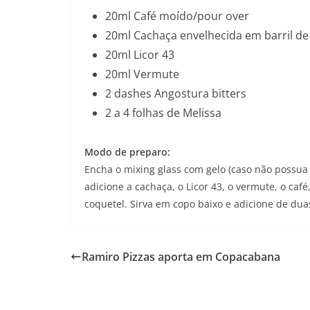
20ml Café moído/pour over
20ml Cachaça envelhecida em barril d
20ml Licor 43
20ml Vermute
2 dashes Angostura bitters
2 a 4 folhas de Melissa
Modo de preparo:
Encha o mixing glass com gelo (caso não possua
adicione a cachaça, o Licor 43, o vermute, o caf
coquetel. Sirva em copo baixo e adicione de dua
Ramiro Pizzas aporta em Copacabana