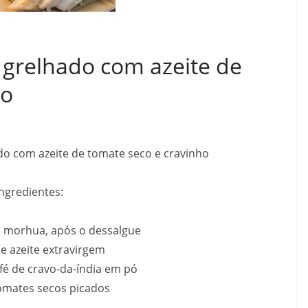
grelhado com azeite de
ho
o com azeite de tomate seco e cravinho
Ingredientes:
s morhua, após o dessalgue
de azeite extravirgem
afé de cravo-da-índia em pó
tomates secos picados