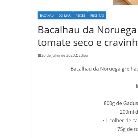
BACAHAU
DO MAR
PEIXES
RECEITAS
Bacalhau da Noruega 
tomate seco e cravin
20 de julho de 2020
Editor
Bacalhau da Noruega grelhad
· 800g de Gadu
· 200ml 
· 1 colher de c
· 75g de 