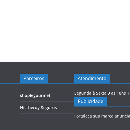
Parceiros
Atendimento
Segunda à Sexta 9 às 18hs 
shoplegourmet
Publicidade
Nictheroy Seguros
Fortaleça sua marca anunci