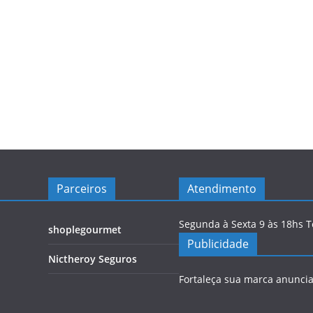
Parceiros
Atendimento
Segunda à Sexta 9 às 18hs 
shoplegourmet
Publicidade
Nictheroy Seguros
Fortaleça sua marca anunci