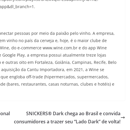
app&dl_branch=1.
nectar pessoas por meio da paixão pelo vinho. A empresa,
em vinho no país da cerveja e, hoje, é o maior clube de
 Wine, do e-commerce www.wine.com.br e do app Wine
 Google Play, a empresa possui atualmente treze lojas
o e outras oito em Fortaleza, Goiânia, Campinas, Recife, Belo
 a aquisição da Cantu Importadora, em 2021, a Wine se
 que engloba off-trade (hipermercados, supermercados,
ade (bares, restaurantes, casas noturnas, clubes e hotéis) e
ional
SNICKERS® Dark chega ao Brasil e convida
consumidores a trazer seu “Lado Dark” de volta!