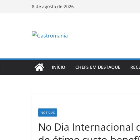
Pular
8 de agosto de 2026
para
o
conteúdo
INÍCIO
CHEFS EM DESTAQUE
REC
NOTÍCIAS
No Dia Internacional 
de ótimo custo-benef