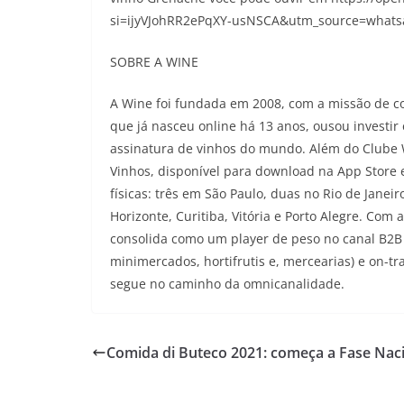
si=ijyVJohRR2ePqXY-usNSCA&utm_source=whats
SOBRE A WINE
A Wine foi fundada em 2008, com a missão de co
que já nasceu online há 13 anos, ousou investir 
assinatura de vinhos do mundo. Além do Clube
Vinhos, disponível para download na App Store e
físicas: três em São Paulo, duas no Rio de Janeir
Horizonte, Curitiba, Vitória e Porto Alegre. Com
consolida como um player de peso no canal B2B
minimercados, hortifrutis e, mercearias) e on-tr
segue no caminho da omnicanalidade.
Comida di Buteco 2021: começa a Fase Nac