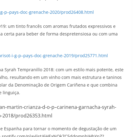
i-g-p–pays-doc-grenache-2020/prod26408.html
019: um tinto francês com aromas frutados expressivos e
da certa para beber de forma despretensiosa ou com uma
arisot-i-g-p–pays-doc-grenache-2019/prod25771.html
a Syrah Tempranillo 2018: com um estilo mais potente, este
alho, resultando em um vinho com mais estrutura e taninos
emplar da Denominação de Origem Cariñena e que combina
 linguiça.
an-martin-crianza-d-o-p–carinena-garnacha-syrah-
o-2018/prod26353.html
ça e Espanha para tornar o momento de degustação de um
en.spotify.com/playlist/6HExNQk7C5ddpmnhJHbYnZ?