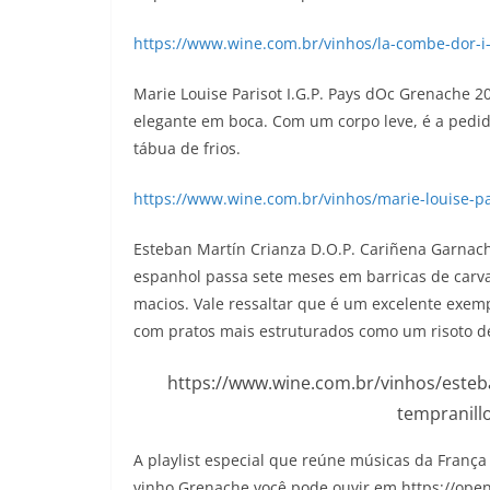
https://www.wine.com.br/vinhos/la-combe-dor-
Marie Louise Parisot I.G.P. Pays dOc Grenache 2
elegante em boca. Com um corpo leve, é a pedi
tábua de frios.
h
ttps://www.wine.com.br/vinhos/marie-louise-p
Esteban Martín Crianza D.O.P. Cariñena Garnach
espanhol passa sete meses em barricas de carv
macios. Vale ressaltar que é um excelente ex
com pratos mais estruturados como um risoto de
https://www.wine.com.br/vinhos/esteb
tempranill
A playlist especial que reúne músicas da Fran
vinho Grenache você pode ouvir em https://op