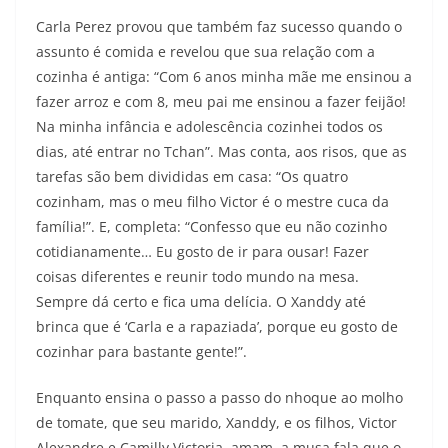
Carla Perez provou que também faz sucesso quando o
assunto é comida e revelou que sua relação com a
cozinha é antiga: “Com 6 anos minha mãe me ensinou a
fazer arroz e com 8, meu pai me ensinou a fazer feijão!
Na minha infância e adolescência cozinhei todos os
dias, até entrar no Tchan”. Mas conta, aos risos, que as
tarefas são bem divididas em casa: “Os quatro
cozinham, mas o meu filho Victor é o mestre cuca da
família!”. E, completa: “Confesso que eu não cozinho
cotidianamente… Eu gosto de ir para ousar! Fazer
coisas diferentes e reunir todo mundo na mesa.
Sempre dá certo e fica uma delícia. O Xanddy até
brinca que é ‘Carla e a rapaziada’, porque eu gosto de
cozinhar para bastante gente!”.
Enquanto ensina o passo a passo do nhoque ao molho
de tomate, que seu marido, Xanddy, e os filhos, Victor
Alexandre e Camilly Victoria, amam, a musa fala que o