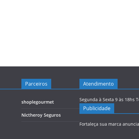
Parceiros
Atendimento
Segunda à Sexta 9 às 18hs 
shoplegourmet
Publicidade
Nictheroy Seguros
Fortaleça sua marca anunci