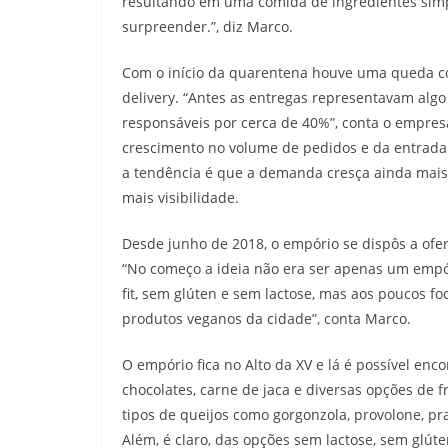
resultando em uma comida de ingredientes simp
surpreender.”, diz Marco.
Com o início da quarentena houve uma queda 
delivery. “Antes as entregas representavam algo
responsáveis por cerca de 40%”, conta o empresá
crescimento no volume de pedidos e da entrada
a tendência é que a demanda cresça ainda mais, 
mais visibilidade.
Desde junho de 2018, o empório se dispôs a ofe
“No começo a ideia não era ser apenas um empó
fit, sem glúten e sem lactose, mas aos poucos f
produtos veganos da cidade”, conta Marco.
O empório fica no Alto da XV e lá é possível enc
chocolates, carne de jaca e diversas opções de 
tipos de queijos como gorgonzola, provolone, pra
Além, é claro, das opções sem lactose, sem glúten