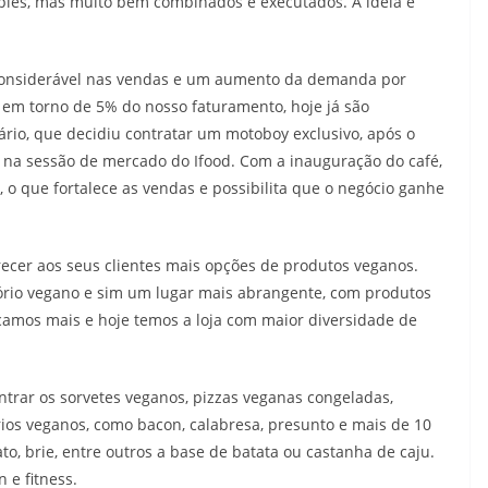
les, mas muito bem combinados e executados. A ideia é
considerável nas vendas e um aumento da demanda por
 em torno de 5% do nosso faturamento, hoje já são
rio, que decidiu contratar um motoboy exclusivo, após o
 na sessão de mercado do Ifood. Com a inauguração do café,
o que fortalece as vendas e possibilita que o negócio ganhe
recer aos seus clientes mais opções de produtos veganos.
rio vegano e sim um lugar mais abrangente, com produtos
ocamos mais e hoje temos a loja com maior diversidade de
ontrar os sorvetes veganos, pizzas veganas congeladas,
frios veganos, como bacon, calabresa, presunto e mais de 10
to, brie, entre outros a base de batata ou castanha de caju.
 e fitness.