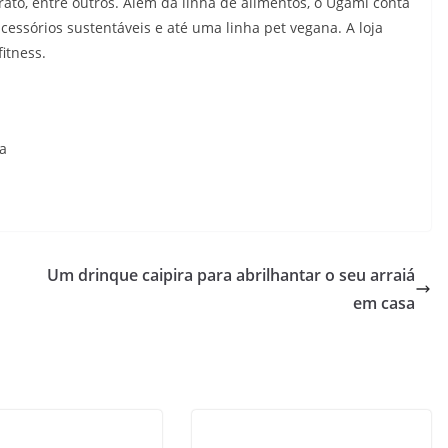
prato, entre outros. Além da linha de alimentos, o Ugami conta
essórios sustentáveis e até uma linha pet vegana. A loja
itness.
ba
Um drinque caipira para abrilhantar o seu arraiá
em casa