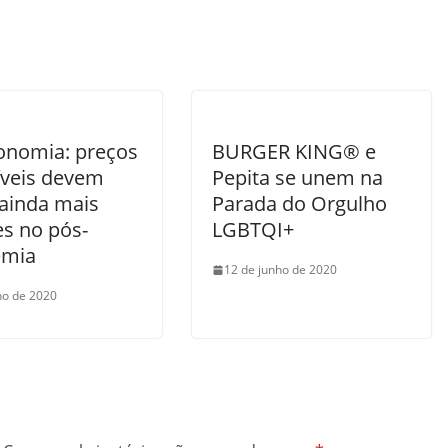
onomia: preços
BURGER KING® e
íveis devem
Pepita se unem na
 ainda mais
Parada do Orgulho
es no pós-
LGBTQI+
emia
12 de junho de 2020
lho de 2020