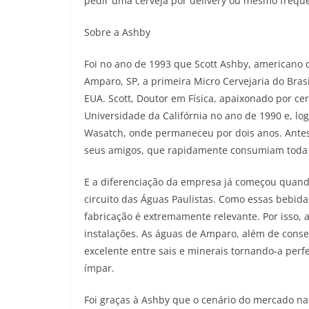
pedir uma cerveja por delivery ou mesmo frequen
Sobre a Ashby
Foi no ano de 1993 que Scott Ashby, americano 
Amparo, SP, a primeira Micro Cervejaria do Brasil
EUA. Scott, Doutor em Física, apaixonado por ce
Universidade da Califórnia no ano de 1990 e, l
Wasatch, onde permaneceu por dois anos. Antes 
seus amigos, que rapidamente consumiam toda 
E a diferenciação da empresa já começou quan
circuito das Águas Paulistas. Como essas bebid
fabricação é extremamente relevante. Por isso, 
instalações. As águas de Amparo, além de conse
excelente entre sais e minerais tornando-a perf
ímpar.
Foi graças à Ashby que o cenário do mercado n