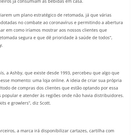
leiros já consumiam as bebidas em casa.
iarem um plano estratégico de retomada, já que várias
 adotadas no combate ao coronavírus e permitindo a abertura
sar em como iríamos mostrar aos nossos clientes que
etomada segura e que dê prioridade à saúde de todos”,
y.
aís, a Ashby, que existe desde 1993, percebeu que algo que
nesse momento: uma loja online. A ideia de criar sua própria
método de compras dos clientes que estão optando por essa
popular e atender às regiões onde não havia distribuidores.
ts e growlers”, diz Scott.
rceiros, a marca irá disponibilizar cartazes, cartilha com