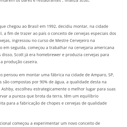
tarem os bares e restaurantes”, finaliza Scott.
que chegou ao Brasil em 1992, decidiu montar, na cidade
, a fim de trazer ao país o conceito de cervejas especiais dos
rvejas, ingressou no curso de Mestre Cervejeiro na
ogo em seguida, começou a trabalhar na cervejaria americana
disso, Scott já era homebrewer e produzia cervejas para
a produção caseira.
do pensou em montar uma fábrica na cidade de Amparo, SP,
as são compostas por 90% de água, a qualidade desta na
a Ashby, escolheu estrategicamente o melhor lugar para suas
rvar a pureza que brota da terra, têm um equilíbrio
eita para a fabricação de chopes e cervejas de qualidade
acional começou a experimentar um novo conceito de