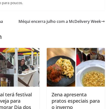
io para poucos.
na
Méqui encerra julho com a McDelivery Week
m
aí terá festival
Zena apresenta
veja para
pratos especiais para
orar Dia dos
o inverno