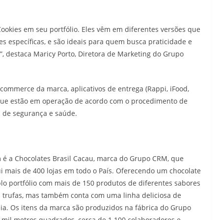
 Cookies em seu portfólio. Eles vêm em diferentes versões que
s específicas, e são ideais para quem busca praticidade e
, destaca Maricy Porto, Diretora de Marketing do Grupo
ommerce da marca, aplicativos de entrega (Rappi, iFood,
s que estão em operação de acordo com o procedimento de
s de segurança e saúde.
m é a Chocolates Brasil Cacau, marca do Grupo CRM, que
i mais de 400 lojas em todo o País. Oferecendo um chocolate
lo portfólio com mais de 150 produtos de diferentes sabores
s trufas, mas também conta com uma linha deliciosa de
lia. Os itens da marca são produzidos na fábrica do Grupo
 mil metros quadrados, cerca de 1.100 colaboradores e