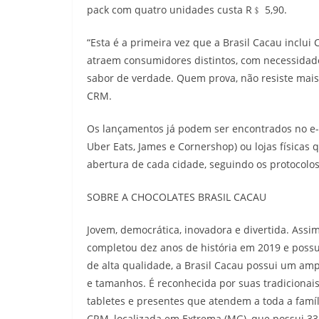
pack com quatro unidades custa R﹩ 5,90.
“Esta é a primeira vez que a Brasil Cacau inclui
atraem consumidores distintos, com necessidade
sabor de verdade. Quem prova, não resiste mais”
CRM.
Os lançamentos já podem ser encontrados no e-c
Uber Eats, James e Cornershop) ou lojas física
abertura de cada cidade, seguindo os protocolo
SOBRE A CHOCOLATES BRASIL CACAU
Jovem, democrática, inovadora e divertida. Assi
completou dez anos de história em 2019 e possu
de alta qualidade, a Brasil Cacau possui um amp
e tamanhos. É reconhecida por suas tradicionai
tabletes e presentes que atendem a toda a famí
CRM, localizada em Extrema (MG), que possui 33