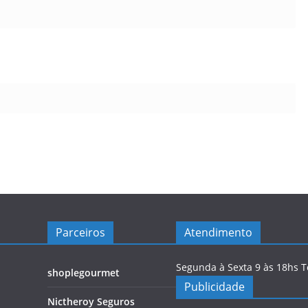
Parceiros
Atendimento
Segunda à Sexta 9 às 18hs 
shoplegourmet
Publicidade
Nictheroy Seguros