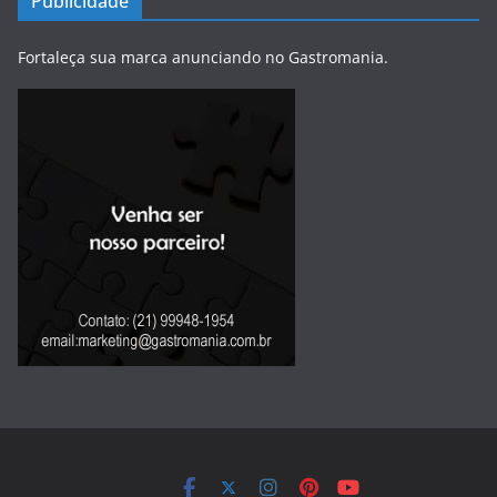
Publicidade
Fortaleça sua marca anunciando no Gastromania.