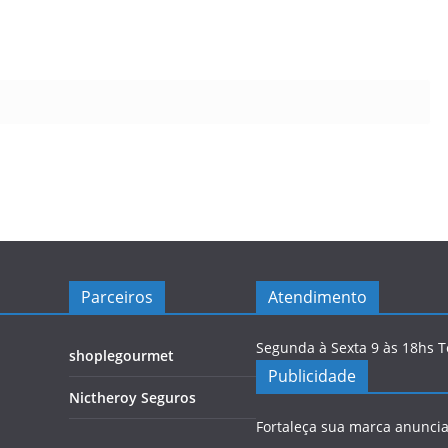
Parceiros
Atendimento
Segunda à Sexta 9 às 18hs 
shoplegourmet
Publicidade
Nictheroy Seguros
Fortaleça sua marca anunci