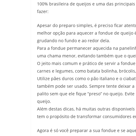
100% brasileira de queijos e uma das principais
fazer:
Apesar do preparo simples, é preciso ficar aten
melhor opção para aquecer a fondue de queijo é
grudando no fundo e ao redor dela.
Para a fondue permanecer aquecida na panelinha
uma chama menor, evitando também que o quei
O jeito mais comum e prático de servir a fond
carnes e legumes, como batata bolinha, brócolis
Utilize pães duros como o pão italiano e o ciab
também pode ser usado. Sempre tente deixar a c
palito sem que ele fique “preso” no queijo. Evi
queijo.
Além destas dicas, há muitas outras disponiveís 
tem o propósito de transformar consumidores em
Agora é só você preparar a sua fondue e se aqu