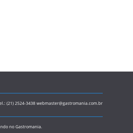
Tel.: (21) 2524-3438 webmaster@gastromania.com.br
ando no Gastromania.