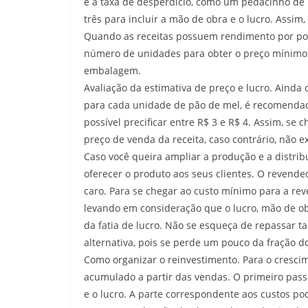
e a taxa de desperdício, como um pedacinho de b
três para incluir a mão de obra e o lucro. Assim,
Quando as receitas possuem rendimento por porç
número de unidades para obter o preço mínimo d
embalagem.
Avaliação da estimativa de preço e lucro. Ainda
para cada unidade de pão de mel, é recomendado
possível precificar entre R$ 3 e R$ 4. Assim, se
preço de venda da receita, caso contrário, não ex
Caso você queira ampliar a produção e a distri
oferecer o produto aos seus clientes. O revende
caro. Para se chegar ao custo mínimo para a reven
levando em consideração que o lucro, mão de obr
da fatia de lucro. Não se esqueça de repassar
alternativa, pois se perde um pouco da fração d
Como organizar o reinvestimento. Para o crescime
acumulado a partir das vendas. O primeiro passo
e o lucro. A parte correspondente aos custos po