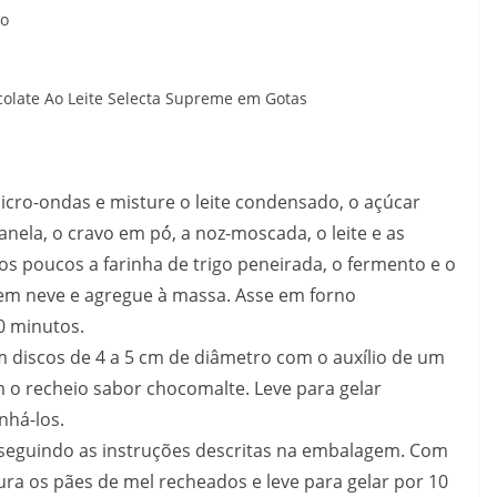
to
ocolate Ao Leite Selecta Supreme em Gotas
icro-ondas e misture o leite condensado, o açúcar
anela, o cravo em pó́, a noz-moscada, o leite e as
s poucos a farinha de trigo peneirada, o fermento e o
 em neve e agregue à massa. Asse em forno
0 minutos.
m discos de 4 a 5 cm de diâmetro com o auxílio de um
 o recheio sabor chocomalte. Leve para gelar
há-los.
a seguindo as instruções descritas na embalagem. Com
ura os pães de mel recheados e leve para gelar por 10