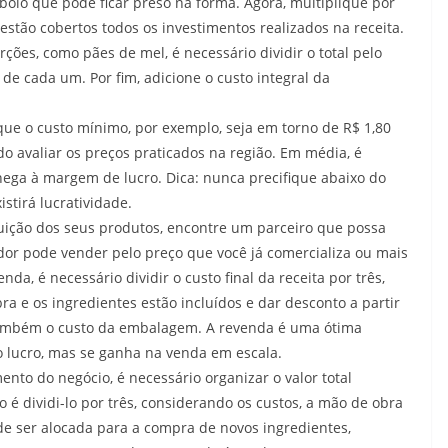
olo que pode ficar preso na forma. Agora, multiplique por
 estão cobertos todos os investimentos realizados na receita.
ões, como pães de mel, é necessário dividir o total pelo
e cada um. Por fim, adicione o custo integral da
 que o custo mínimo, por exemplo, seja em torno de R$ 1,80
 avaliar os preços praticados na região. Em média, é
 chega à margem de lucro. Dica: nunca precifique abaixo do
istirá lucratividade.
buição dos seus produtos, encontre um parceiro que possa
dor pode vender pelo preço que você já comercializa ou mais
da, é necessário dividir o custo final da receita por três,
a e os ingredientes estão incluídos e dar desconto a partir
 também o custo da embalagem. A revenda é uma ótima
o lucro, mas se ganha na venda em escala.
nto do negócio, é necessário organizar o valor total
 é dividi-lo por três, considerando os custos, a mão de obra
de ser alocada para a compra de novos ingredientes,