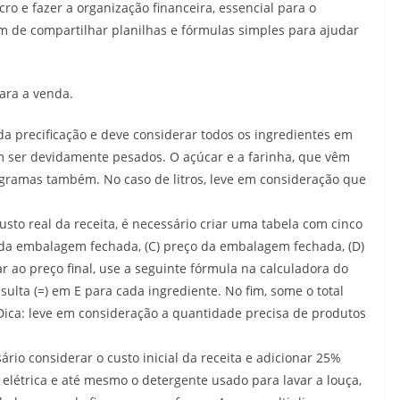
ro e fazer a organização financeira, essencial para o
m de compartilhar planilhas e fórmulas simples para ajudar
para a venda.
 da precificação e deve considerar todos os ingredientes em
m ser devidamente pesados. O açúcar e a farinha, que vêm
gramas também. No caso de litros, leve em consideração que
custo real da receita, é necessário criar uma tabela com cinco
so da embalagem fechada, (C) preço da embalagem fechada, (D)
ar ao preço final, use a seguinte fórmula na calculadora do
resulta (=) em E para cada ingrediente. No fim, some o total
 Dica: leve em consideração a quantidade precisa de produtos
ário considerar o custo inicial da receita e adicionar 25%
 elétrica e até mesmo o detergente usado para lavar a louça,