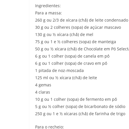
Ingredientes:
Para a massa:
260 g ou 2/3 de xícara (chá́) de leite condensado
30 g ou 2 colheres (sopa) de açúcar mascavo
130 g ou ½ xícara (chá́) de mel
75 g ou 1 e ½ colheres (sopa) de manteiga
50 g ou ½ xícara (chá́) de Chocolate em Pó Sel
6 g ou 1 colher (sopa) de canela em pó́
6 g ou 1 colher (sopa) de cravo em pó́
1 pitada de noz-moscada
125 ml ou ½ xícara (chá́) de leite
4 gemas
4 claras
10 g ou 1 colher (sopa) de fermento em pó́
5 g ou ½ colher (sopa) de bicarbonato de sódio
250 g ou 1 e ½ xícaras (chá́) de farinha de trigo
Para o recheio: