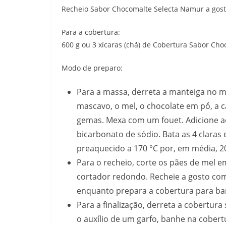
Recheio Sabor Chocomalte Selecta Namur a gos
Para a cobertura:
600 g ou 3 xícaras (chá́) de Cobertura Sabor Ch
Modo de preparo:
Para a massa, derreta a manteiga no m
mascavo, o mel, o chocolate em pó́, a c
gemas. Mexa com um fouet. Adicione ao
bicarbonato de sódio. Bata as 4 claras
preaquecido a 170 °C por, em média, 2
Para o recheio, corte os pães de mel e
cortador redondo. Recheie a gosto com
enquanto prepara a cobertura para ban
Para a finalização, derreta a cobertur
o auxílio de um garfo, banhe na cobert