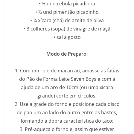
• ½ und cebola picadinha
• ½ und pimentão picadinho
• ¼ xícara (chá) de azeite de oliva
• 3 colheres (sopa) de vinagre de maçã
• sal a gosto
Modo de Preparo:
1. Com um rolo de macarrão, amasse as fatias
do Pão de Forma Leite Seven Boys e com a
ajuda de um aro de 10cm (ou uma xícara
grande) corte em círculos;
2. Use a grade do forno e posicione cada disco
de pão um ao lado do outro entre as hastes,
formando a dobra característica do taco;
3. Pré-aqueça o forno e, assim que estiver