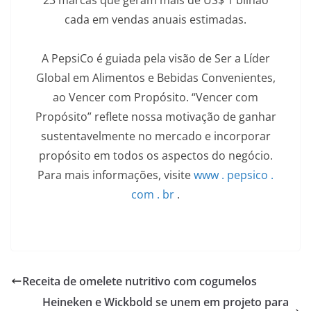
23 marcas que geram mais de US$ 1 bilhão
cada em vendas anuais estimadas.
A PepsiCo é guiada pela visão de Ser a Líder
Global em Alimentos e Bebidas Convenientes,
ao Vencer com Propósito. “Vencer com
Propósito” reflete nossa motivação de ganhar
sustentavelmente no mercado e incorporar
propósito em todos os aspectos do negócio.
Para mais informações, visite
w
w
w
.
p
e
p
s
i
c
o
.
c
o
m
.
br
.
Receita de omelete nutritivo com cogumelos
Heineken e Wickbold se unem em projeto para