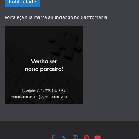
Publicidade
Fortaleça sua marca anunciando no Gastromania.