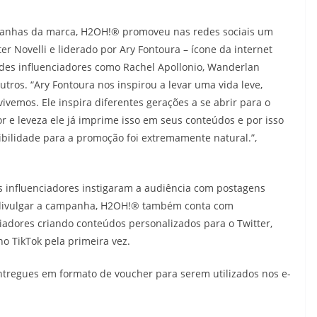
anhas da marca, H2OH!® promoveu nas redes sociais um
er Novelli e liderado por Ary Fontoura – ícone da internet
ndes influenciadores como Rachel Apollonio, Wanderlan
tros. “Ary Fontoura nos inspirou a levar uma vida leve,
mos. Ele inspira diferentes gerações a se abrir para o
or e leveza ele já imprime isso em seus conteúdos e por isso
sibilidade para a promoção foi extremamente natural.”,
is influenciadores instigaram a audiência com postagens
 e divulgar a campanha, H2OH!® também conta com
iadores criando conteúdos personalizados para o Twitter,
no TikTok pela primeira vez.
tregues em formato de voucher para serem utilizados nos e-