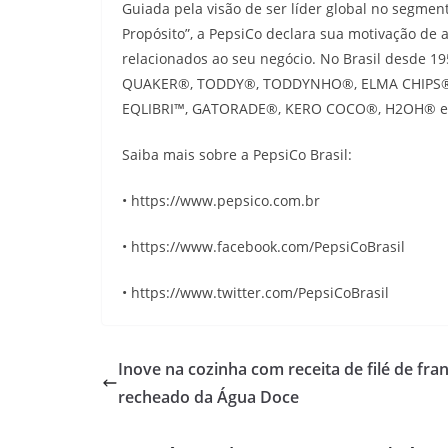
Guiada pela visão de ser líder global no segmen
Propósito”, a PepsiCo declara sua motivação de
relacionados ao seu negócio. No Brasil desde 
QUAKER®, TODDY®, TODDYNHO®, ELMA CHIPS®
EQLIBRI™, GATORADE®, KERO COCO®, H2OH® e P
Saiba mais sobre a PepsiCo Brasil:
• https://www.pepsico.com.br
• https://www.facebook.com/PepsiCoBrasil
• https://www.twitter.com/PepsiCoBrasil
Inove na cozinha com receita de filé de fra
recheado da Água Doce