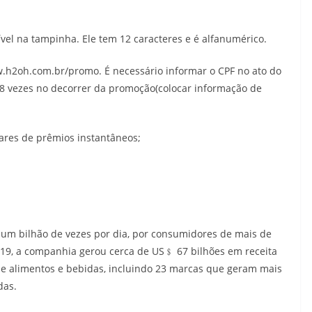
vel na tampinha. Ele tem 12 caracteres e é alfanumérico.
w.h2oh.com.br/promo. É necessário informar o CPF no ato do
18 vezes no decorrer da promoção(colocar informação de
ares de prêmios instantâneos;
 um bilhão de vezes por dia, por consumidores de mais de
019, a companhia gerou cerca de US﹩ 67 bilhões em receita
 de alimentos e bebidas, incluindo 23 marcas que geram mais
das.