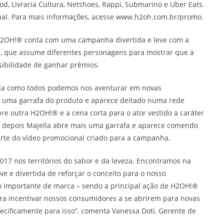
od, Livraria Cultura, Netshoes, Rappi, Submarino e Uber Eats.
onal. Para mais informações, acesse www.h2oh.com.br/promo.
H2OH!® conta com uma campanha divertida e leve com a
a, que assume diferentes personagens para mostrar que a
ibilidade de ganhar prêmios.
ada como todos podemos nos aventurar em novas
e uma garrafa do produto e aparece deitado numa rede
e outra H2OH!® e a cena corta para o ator vestido a caráter
s depois Majella abre mais uma garrafa e aparece comendo
rte do vídeo promocional criado para a campanha.
7 nos territórios do sabor e da leveza. Encontramos na
e divertida de reforçar o conceito para o nosso
 importante de marca – sendo a principal ação de H2OH!®
ra incentivar nossos consumidores a se abrirem para novas
cificamente para isso”, comenta Vanessa Doti, Gerente de