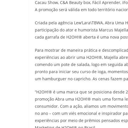
Cacau Show, C&A Beauty box, Fácil Aprender, iFo
A promoção será válida em todo território naci
Criada pela agência Lew’Lara\TBWA, Abra Uma 
participação do ator e humorista Marcus Majell
cada garrafa de H2OH!® aberta é uma nova poss
Para mostrar de maneira prática e descomplic
experiências ao abrir uma H2OH!®, Majella abr
comendo um pote de salada, logo em seguida abr
pronto para iniciar seu curso de ioga, momento
um hamburguer no capricho. As cenas fazem pa
“H2OH!® é uma marca que se posiciona desde 201
promoção Abra uma H2OH!® mais uma forma leve 
consumidor. Com a ação, aliamos um movimento
no ano – com um viés emocional e inspirador pa
experiências por meio de prêmios pensados espe
Marketing de H2OH!® no Brasil.