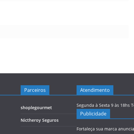
Parceiros
Atendimento
Segunda à Sexta 9 às 18hs 
shoplegourmet
Publicidade
Nictheroy Seguros
Fortaleça sua marca anunci