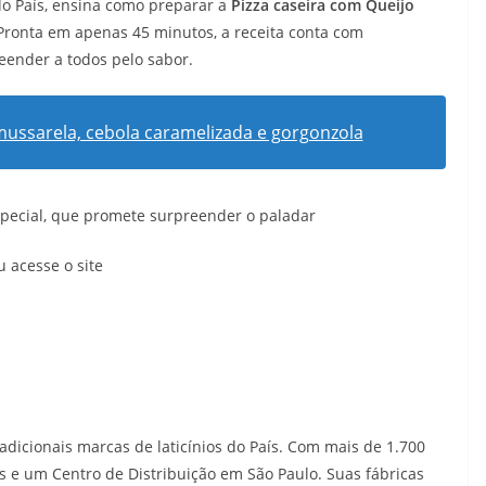
do País, ensina como preparar a
Pizza caseira com Queijo
 Pronta em apenas 45 minutos, a receita conta com
eender a todos pelo sabor.
mussarela, cebola caramelizada e gorgonzola
especial, que promete surpreender o paladar
 acesse o site
adicionais marcas de laticínios do País. Com mais de 1.700
s e um Centro de Distribuição em São Paulo. Suas fábricas