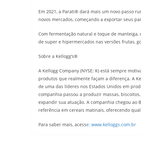
Em 2021, a Parati® dará mais um novo passo ru
novos mercados, começando a exportar seus pan
Com fermentação natural e toque de manteiga, 
de super e hipermercados nas versões frutas, g
Sobre a Kellogg’s®
A Kellogg Company (NYSE: K) está sempre motiv
produtos que realmente façam a diferença. A Ke
de uma das líderes nos Estados Unidos em produ
companhia passou a produzir massas, biscoitos,
expandir sua atuação. A companhia chegou ao Br
referência em cereais matinais, oferecendo qua
Para saber mais, acess
e: www.kelloggs.com.br