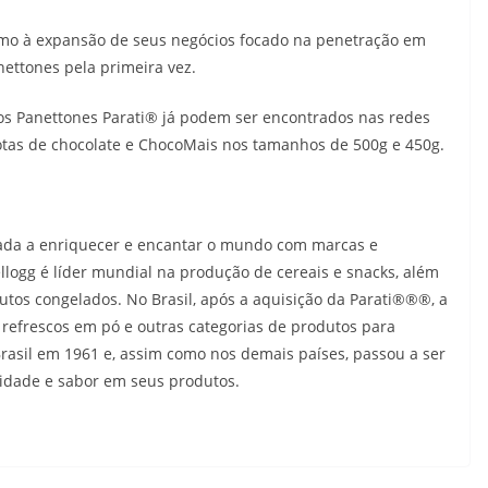
mo à expansão de seus negócios focado na penetração em
ettones pela primeira vez.
os Panettones Parati® já podem ser encontrados nas redes
otas de chocolate e ChocoMais nos tamanhos de 500g e 450g.
ada a enriquecer e encantar o mundo com marcas e
llogg é líder mundial na produção de cereais e snacks, além
tos congelados. No Brasil, após a aquisição da Parati®®®️, a
 refrescos em pó e outras categorias de produtos para
asil em 1961 e, assim como nos demais países, passou a ser
lidade e sabor em seus produtos.