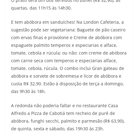
O prato será um dos servidos no buffet (R$ 52,90), às
quartas, das 11h15 às 14h30.
E tem abóbora em sanduíches! Na London Cafeteria, a
sugestão pode ser vegetariana: Baguete de pão caseiro
com ervas finas e provolone e Creme de abóbora com
espaguete palmito temperos e especiarias e alface,
tomate, cebola e rúcula; ou não: com creme de abóbora
com carne seca com temperos e especiarias alface,
tomate, cebola, rúcula. O combo inclui Gran gateau de
abóbora e sorvete de sobremesa e licor de abóbora e
custa R$ 32,90. Estão à disposição de terça a domingo,
das 9h30 às 18h.
A redonda não poderia faltar e no restaurante Casa
Alfredo a Pizza de Cabotiá tem recheio de purê de
abóbora, funghi secchi, palmito e parmesão (R$ 63,90),
de quinta, sexta e sábado, das 19h30 às 23h.