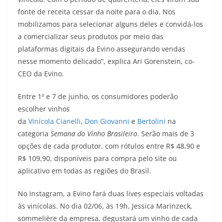
fonte de receita cessar da noite para o dia. Nos
mobilizamos para selecionar alguns deles e convidá-los
a comercializar seus produtos por meio das
plataformas digitais da Evino assegurando vendas
nesse momento delicado”, explica Ari Gorenstein, co-
CEO da Evino.
Entre 1º e 7 de junho, os consumidores poderão
escolher vinhos
da
V
i
n
í
c
o
l
a
C
i
a
n
e
l
l
i
,
D
o
n
G
i
o
v
a
n
n
i
e
B
e
r
t
o
l
i
n
i
na
categoria
Semana do Vinho Brasileiro
. Serão mais de 3
opções de cada produtor, com rótulos entre R$ 48,90 e
R$ 109,90, disponíveis para compra pelo site ou
aplicativo em todas as regiões do Brasil.
No Instagram, a Evino fará duas lives especiais voltadas
às vinícolas. No dia 02/06, às 19h, Jessica Marinzeck,
sommelière da empresa, degustará um vinho de cada