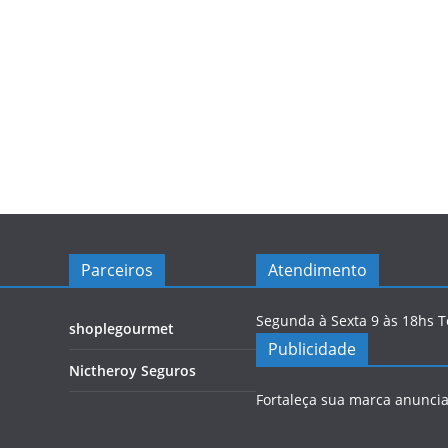
Parceiros
Atendimento
Segunda à Sexta 9 às 18hs 
shoplegourmet
Publicidade
Nictheroy Seguros
Fortaleça sua marca anunci