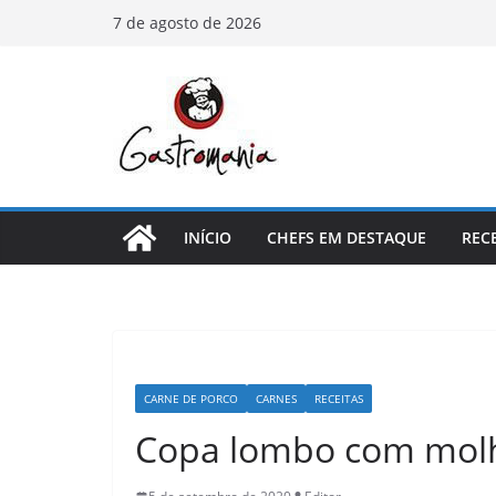
Pular
7 de agosto de 2026
para
o
conteúdo
INÍCIO
CHEFS EM DESTAQUE
REC
CARNE DE PORCO
CARNES
RECEITAS
Copa lombo com molh