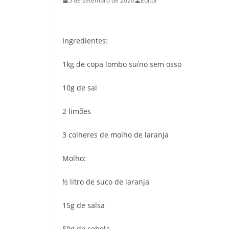
5 de setembro de 2020
Editor
Ingredientes:
1kg de copa lombo suíno sem osso
10g de sal
2 limões
3 colheres de molho de laranja
Molho:
½ litro de suco de laranja
15g de salsa
50g de cebola