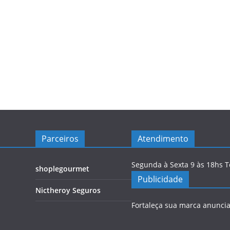
Parceiros
Atendimento
Segunda à Sexta 9 às 18hs 
shoplegourmet
Publicidade
Nictheroy Seguros
Fortaleça sua marca anunci