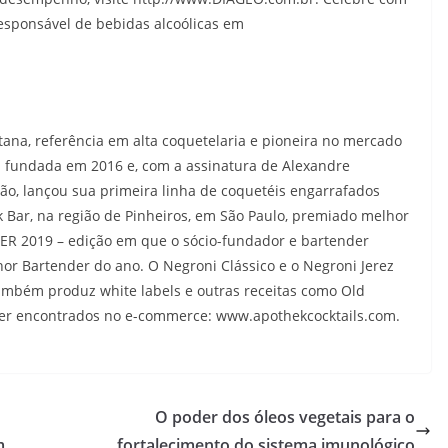
esponsável de bebidas alcoólicas em
ana, referência em alta coquetelaria e pioneira no mercado
oi fundada em 2016 e, com a assinatura de Alexandre
cão, lançou sua primeira linha de coquetéis engarrafados
Bar, na região de Pinheiros, em São Paulo, premiado melhor
BER 2019 – edição em que o sócio-fundador e bartender
r Bartender do ano. O Negroni Clássico e o Negroni Jerez
ambém produz white labels e outras receitas como Old
ser encontrados no e-commerce: www.apothekcocktails.com.
O poder dos óleos vegetais para o
m
fortalecimento do sistema imunológico