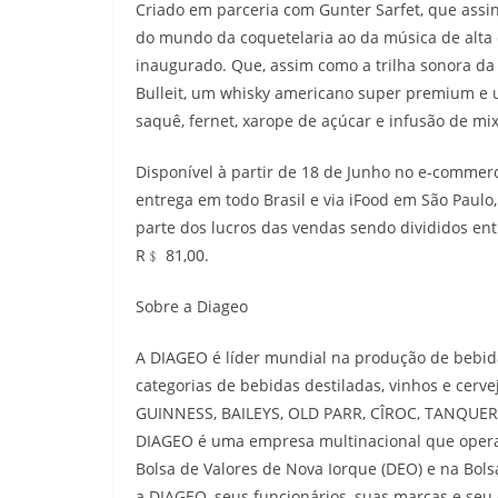
Criado em parceria com Gunter Sarfet, que assin
do mundo da coquetelaria ao da música de alta 
inaugurado. Que, assim como a trilha sonora da 
Bulleit, um whisky americano super premium e u
saquê, fernet, xarope de açúcar e infusão de mi
Disponível à partir de 18 de Junho no e-commer
entrega em todo Brasil e via iFood em São Paulo
parte dos lucros das vendas sendo divididos ent
R﹩ 81,00.
Sobre a Diageo
A DIAGEO é líder mundial na produção de bebid
categorias de bebidas destiladas, vinhos e cer
GUINNESS, BAILEYS, OLD PARR, CÎROC, TANQUERAY
DIAGEO é uma empresa multinacional que opera
Bolsa de Valores de Nova Iorque (DEO) e na Bols
a DIAGEO, seus funcionários, suas marcas e se