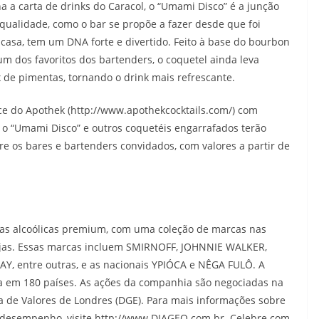
a a carta de drinks do Caracol, o “Umami Disco” é a junção
qualidade, como o bar se propõe a fazer desde que foi
casa, tem um DNA forte e divertido. Feito à base do bourbon
m dos favoritos dos bartenders, o coquetel ainda leva
x de pimentas, tornando o drink mais refrescante.
ce do Apothek (http://www.apothekcocktails.com/) com
, o “Umami Disco” e outros coquetéis engarrafados terão
re os bares e bartenders convidados, com valores a partir de
as alcoólicas premium, com uma coleção de marcas nas
vejas. Essas marcas incluem SMIRNOFF, JOHNNIE WALKER,
, entre outras, e as nacionais YPIÓCA e NÊGA FULÔ. A
 em 180 países. As ações da companhia são negociadas na
a de Valores de Londres (DGE). Para mais informações sobre
u desempenho, visite http://www.DIAGEO.com.br. Celebre com