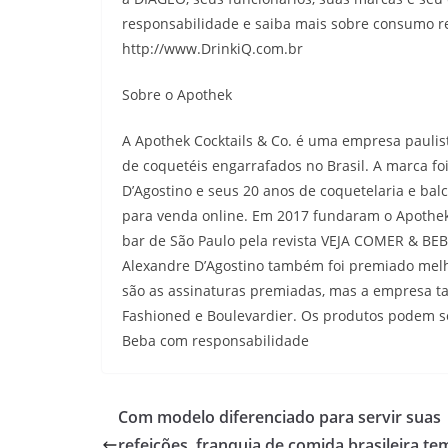
responsabilidade e saiba mais sobre consumo r
http://www.DrinkiQ.com.br
Sobre o Apothek
A Apothek Cocktails & Co. é uma empresa paulist
de coquetéis engarrafados no Brasil. A marca f
D’Agostino e seus 20 anos de coquetelaria e bal
para venda online. Em 2017 fundaram o Apothek 
bar de São Paulo pela revista VEJA COMER & BE
Alexandre D’Agostino também foi premiado melho
são as assinaturas premiadas, mas a empresa t
Fashioned e Boulevardier. Os produtos podem 
Beba com responsabilidade
Com modelo diferenciado para servir suas
refeições, franquia de comida brasileira te