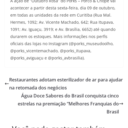
A ação de “Outubro Rosa” do Porks – Porco & Chope vai
acontecer a partir desta sexta-feira, dia 09 de outubro,
em todas as unidades da rede em Curitiba (Rua Mal.
Hermes, 1092; Av. Vicente Machado, 642; Rua Itupava,
1091; Av. Iguaçu, 3919; e Av. Brasília, 6652) até quando
durarem os estoques. Mais informações nos perfis
oficiais das lojas no Instagram (@porks_museudoolho,
@porks_vicentemachado, @porks_itupava,
@porks_aviguaçu e @porks_avbrasilia).
Restaurantes adotam esterilizador de ar para ajudar
na retomada dos negócios
Água Doce Sabores do Brasil conquista cinco
estrelas na premiação “Melhores Franquias do
Brasil