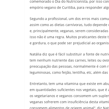
comemorado o Dia do Nutricionista, por isso co
empório vegano de Curitiba, para responder alg
Segundo a profissional, um dos erros mais comun
assim como as dietas carnívoras, tudo depende d
e, principalmente, veganas, serem consideradas
isso não é uma regra. Muitos praticantes deste 
e gordura, o que pode ser prejudicial ao organis
Natália diz que é fácil substituir a fonte de nu
tem nenhum nutriente das carnes, leites ou ovo
preocupação das pessoas, normalmente é com re
leguminosas, como feijão, lentilha, etc, além das
Entretanto, tem uma vitamina que existe em ab
em quantidades suficientes nos vegetais, que é a
os vegetarianos e veganos consomem um supleme
veganas sofrerem com insuficiência desta vitam
consomem alimentos de origem animal”, diz Natá