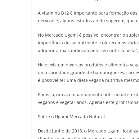
A vitamina B12 é importante para formação das
nervoso e, alguns estudos ainda sugerem, que e
No Mercado Ugami é possível encontrar o suple
importância desse nutriente e oferecemos vária
adquirir a mais indicada pelo seu nutricionista”
Hoje existem diversos produtos e alimentos veg
uma variedade grande de hambúrgueres, carnes ve
é possível ter uma dieta vegana nutritiva mesmo 
Por isso, um acompanhamento nutricional é ext
veganos e vegetarianos. Apenas este profission
Sobre o Ugami Mercado Natural
Desde junho de 2018, o Mercado Ugami, localizad
clientes mais opções de produtos veganos. Um g