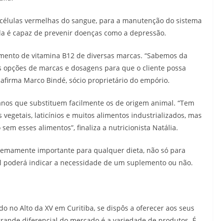
 células vermelhas do sangue, para a manutenção do sistema
la é capaz de prevenir doenças como a depressão.
mento de vitamina B12 de diversas marcas. “Sabemos da
s opções de marcas e dosagens para que o cliente possa
, afirma Marco Bindé, sócio proprietário do empório.
anos que substituem facilmente os de origem animal. “Tem
getais, laticínios e muitos alimentos industrializados, mas
sem esses alimentos”, finaliza a nutricionista Natália.
remamente importante para qualquer dieta, não só para
al poderá indicar a necessidade de um suplemento ou não.
o no Alto da XV em Curitiba, se dispôs a oferecer aos seus
rande diferencial do mercado é a variedade de produtos. É