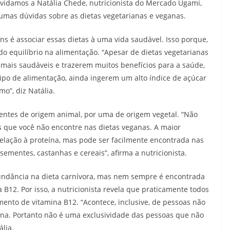
nvidamos a Natália Chede, nutricionista do Mercado Ugami,
umas dúvidas sobre as dietas vegetarianas e veganas.
s é associar essas dietas à uma vida saudável. Isso porque,
o equilíbrio na alimentação. “Apesar de dietas vegetarianas
 mais saudáveis e trazerem muitos benefícios para a saúde,
tipo de alimentação, ainda ingerem um alto índice de açúcar
mo”, diz Natália.
trientes de origem animal, por uma de origem vegetal. “Não
s que você não encontre nas dietas veganas. A maior
lação à proteína, mas pode ser facilmente encontrada nas
 sementes, castanhas e cereais”, afirma a nutricionista.
undância na dieta carnívora, mas nem sempre é encontrada
 B12. Por isso, a nutricionista revela que praticamente todos
nto de vitamina B12. “Acontece, inclusive, de pessoas não
ina. Portanto não é uma exclusividade das pessoas que não
lia.