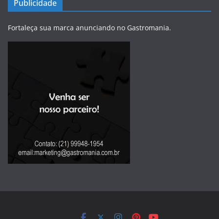
Publicidade
Fortaleça sua marca anunciando no Gastromania.