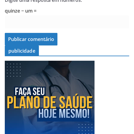
quinze − um =
publicidade