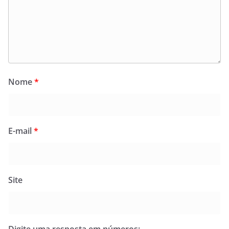
Nome
*
E-mail
*
Site
Digite uma resposta em números: