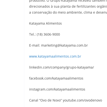
produtivo. O Grupo Katayama recebeu também ne
direcionados à sua planta de fertilizantes orgâni
a conservação do meio ambiente, clima e desenv
Katayama Alimentos
Tel.: (18) 3606-9000
E-mail: marketing@katayama.com.br
ww
w.katayamaalimentos.com.br
linkedin.com/company/grupo-katayama/
facebook.com/katayamaalimentos
instagram.com/katayamaalimentos
Canal “Ovo de Novo” youtube.com/ovodenovo