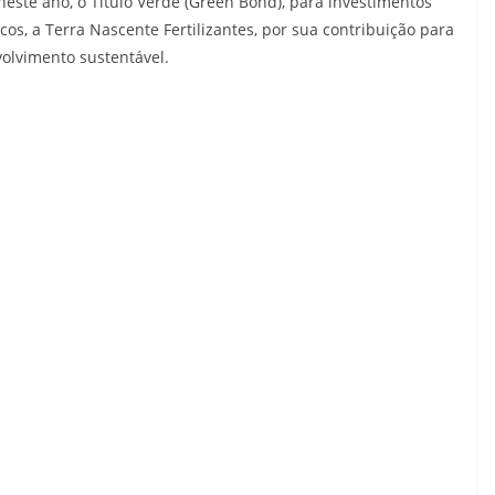
ste ano, o Título Verde (Green Bond), para investimentos
cos, a Terra Nascente Fertilizantes, por sua contribuição para
olvimento sustentável.