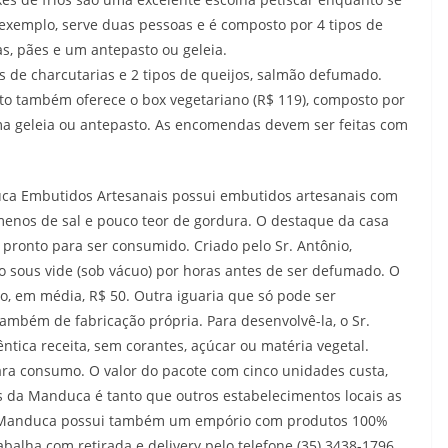
 exemplo, serve duas pessoas e é composto por 4 tipos de
sas, pães e um antepasto ou geleia.
os de charcutarias e 2 tipos de queijos, salmão defumado.
o também oferece o box vegetariano (R$ 119), composto por
 uma geleia ou antepasto. As encomendas devem ser feitas com
duca Embutidos Artesanais possui embutidos artesanais com
enos de sal e pouco teor de gordura. O destaque da casa
 pronto para ser consumido. Criado pelo Sr. Antônio,
do sous vide (sob vácuo) por horas antes de ser defumado. O
o, em média, R$ 50. Outra iguaria que só pode ser
ambém de fabricação própria. Para desenvolvê-la, o Sr.
ntica receita, sem corantes, açúcar ou matéria vegetal.
ara consumo. O valor do pacote com cinco unidades custa,
 da Manduca é tanto que outros estabelecimentos locais as
 a Manduca possui também um empório com produtos 100%
abalha com retirada e delivery pelo telefone (35) 3438-1796