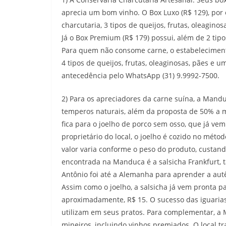
aprecia um bom vinho. O Box Luxo (R$ 129), por
charcutaria, 3 tipos de queijos, frutas, oleagino
Já o Box Premium (R$ 179) possui, além de 2 tip
Para quem não consome carne, o estabeleciment
4 tipos de queijos, frutas, oleaginosas, pães e
antecedência pelo WhatsApp (31) 9.9992-7500.
2) Para os apreciadores da carne suína, a Man
temperos naturais, além da proposta de 50% a m
fica para o joelho de porco sem osso, que já vem
proprietário do local, o joelho é cozido no méto
valor varia conforme o peso do produto, custand
encontrada na Manduca é a salsicha Frankfurt, t
Antônio foi até a Alemanha para aprender a autê
Assim como o joelho, a salsicha já vem pronta p
aproximadamente, R$ 15. O sucesso das iguarias
utilizam em seus pratos. Para complementar,
mineiros, incluindo vinhos premiados. O local tr