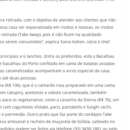
ara retirada, com o objetivo de atender aos clientes que não
sa casa ser especializada em risotos e massas, os risotos
retirada (Take Away), pois é não ficam na qualidade
a serem consumidos”, explica Sonia Kohen, sócia e chef
principais e 6 lanches. Entre os preferidos, está o Bacalhau
e bacalhau do Porto confitado em cama de batatas assadas
as caramelizadas acompanham o arroz especial da casa,
e até duas pessoas.
a (R$ 196), que é o camarão rosa preparado em uma cama
om catupiry, azeitonas e cebola caramelizada, também
 para os vegetarianos, como a Lasanha da Donna (R$ 76), um
l com cogumelos shitake, paris, portobello e funghi sechi,
 e parmesão. Outro prato que faz parte do cardápio Take
assa artesanal e recheio de muçarela de búfala, salteado no
 pedidos podem ser feitos via telefone (35) 3438-1881 ou pelo