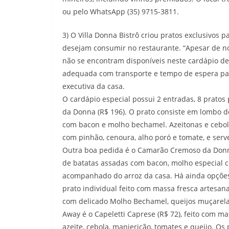
ou pelo WhatsApp (35) 9715-3811.
3) O Villa Donna Bistrô criou pratos exclusivos p
desejam consumir no restaurante. “Apesar de nos
não se encontram disponíveis neste cardápio de 
adequada com transporte e tempo de espera par
executiva da casa.
O cardápio especial possui 2 entradas, 8 pratos 
da Donna (R$ 196). O prato consiste em lombo d
com bacon e molho bechamel. Azeitonas e cebol
com pinhão, cenoura, alho poró e tomate, e serv
Outra boa pedida é o Camarão Cremoso da Donn
de batatas assadas com bacon, molho especial c
acompanhado do arroz da casa. Há ainda opções
prato individual feito com massa fresca artesana
com delicado Molho Bechamel, queijos muçarela
Away é o Capeletti Caprese (R$ 72), feito com m
azeite, cebola, manjericão, tomates e queijo. Os