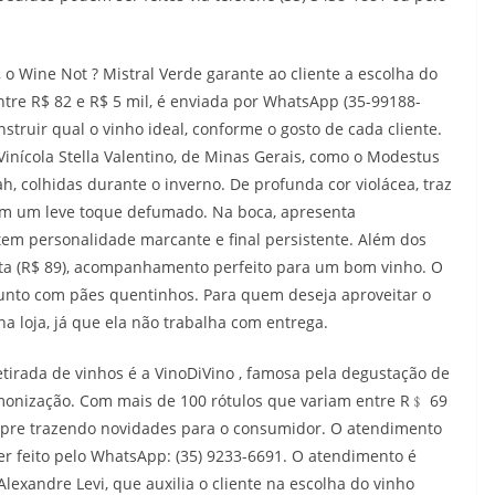
o Wine Not ? Mistral Verde garante ao cliente a escolha do
ntre R$ 82 e R$ 5 mil, é enviada por WhatsApp (35-99188-
nstruir qual o vinho ideal, conforme o gosto de cada cliente.
Vinícola Stella Valentino, de Minas Gerais, como o Modestus
 colhidas durante o inverno. De profunda cor violácea, traz
com um leve toque defumado. Na boca, apresenta
tem personalidade marcante e final persistente. Além dos
ata (R$ 89), acompanhamento perfeito para um bom vinho. O
junto com pães quentinhos. Para quem deseja aproveitar o
na loja, já que ela não trabalha com entrega.
tirada de vinhos é a VinoDiVino , famosa pela degustação de
monização. Com mais de 100 rótulos que variam entre R﹩ 69
sempre trazendo novidades para o consumidor. O atendimento
r feito pelo WhatsApp: (35) 9233-6691. O atendimento é
Alexandre Levi, que auxilia o cliente na escolha do vinho