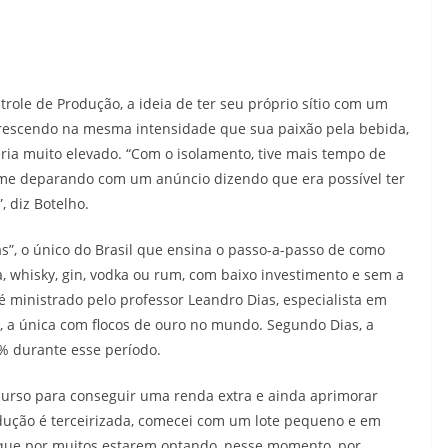
ole de Produção, a ideia de ter seu próprio sítio com um
 crescendo na mesma intensidade que sua paixão pela bebida,
eria muito elevado. “Com o isolamento, tive mais tempo de
i me deparando com um anúncio dizendo que era possível ter
 diz Botelho.
”, o único do Brasil que ensina o passo-a-passo de como
a, whisky, gin, vodka ou rum, com baixo investimento e sem a
é ministrado pelo professor Leandro Dias, especialista em
, a única com flocos de ouro no mundo. Segundo Dias, a
% durante esse período.
 curso para conseguir uma renda extra e ainda aprimorar
ução é terceirizada, comecei com um lote pequeno e em
 que por muitos estarem optando, nesse momento, por