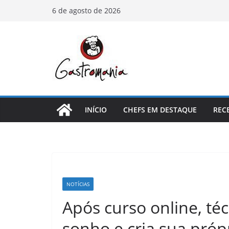
Pular
6 de agosto de 2026
para
o
conteúdo
INÍCIO
CHEFS EM DESTAQUE
REC
NOTÍCIAS
Após curso online, téc
sonho e cria sua próp