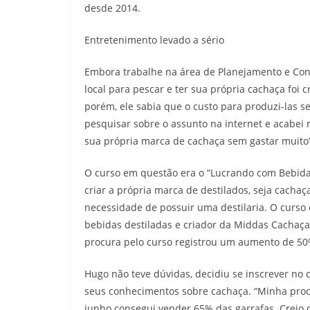
desde 2014.
Entretenimento levado a sério
Embora trabalhe na área de Planejamento e Contr
local para pescar e ter sua própria cachaça foi
porém, ele sabia que o custo para produzi-las s
pesquisar sobre o assunto na internet e acabe
sua própria marca de cachaça sem gastar muito”,
O curso em questão era o “Lucrando com Bebidas
criar a própria marca de destilados, seja cachaç
necessidade de possuir uma destilaria. O curso 
bebidas destiladas e criador da Middas Cachaça
procura pelo curso registrou um aumento de 50
Hugo não teve dúvidas, decidiu se inscrever no
seus conhecimentos sobre cachaça. “Minha prod
junho consegui vender 65% das garrafas. Creio