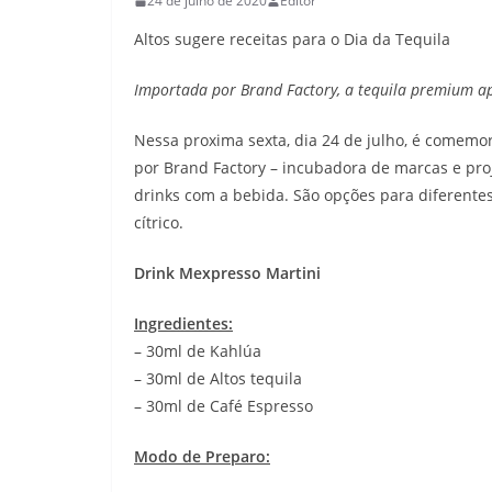
24 de julho de 2020
Editor
Altos sugere receitas para o Dia da Tequila
Importada por Brand Factory, a tequila premium a
Nessa proxima sexta, dia 24 de julho, é comemo
por Brand Factory – incubadora de marcas e proj
drinks com a bebida. São opções para diferentes
cítrico.
Drink Mexpresso Martini
Ingredientes:
– 30ml de Kahlúa ⠀⠀⠀⠀⠀⠀⠀⠀⠀
– 30ml de Altos tequila⠀⠀⠀⠀⠀⠀⠀⠀⠀
– 30ml de Café Espresso ⠀⠀⠀
Modo de Preparo: