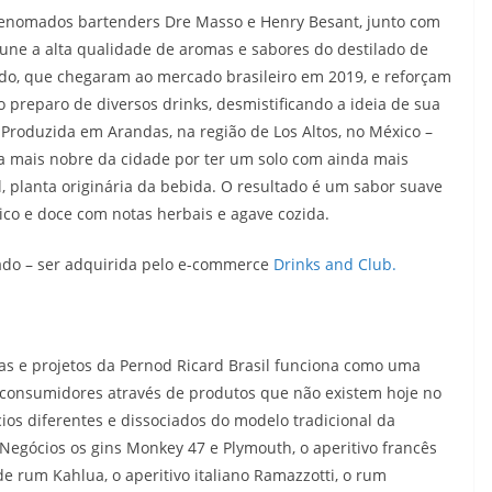
 renomados bartenders Dre Masso e Henry Besant, junto com
 une a alta qualidade de aromas e sabores do destilado de
sado, que chegaram ao mercado brasileiro em 2019, e reforçam
 preparo de diversos drinks, desmistificando a ideia de sua
. Produzida em Arandas, na região de Los Altos, no México –
a mais nobre da cidade por ter um solo com ainda mais
l, planta originária da bebida. O resultado é um sabor suave
ico e doce com notas herbais e agave cozida.
sado – ser adquirida pelo e-commerce
Drinks and Club.
s e projetos da Pernod Ricard Brasil funciona como uma
 consumidores através de produtos que não existem hoje no
os diferentes e dissociados do modelo tradicional da
 Negócios os gins Monkey 47 e Plymouth, o aperitivo francês
 de rum Kahlua, o aperitivo italiano Ramazzotti, o rum