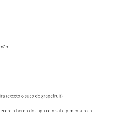
imão
a (exceto o suco de grapefruit).
e decore a borda do copo com sal e pimenta rosa.