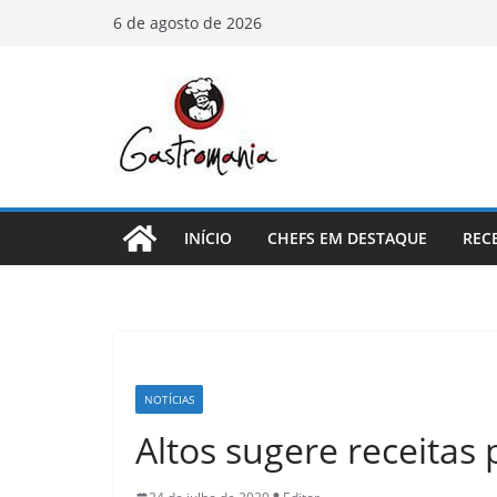
Pular
6 de agosto de 2026
para
o
conteúdo
INÍCIO
CHEFS EM DESTAQUE
REC
NOTÍCIAS
Altos sugere receitas 