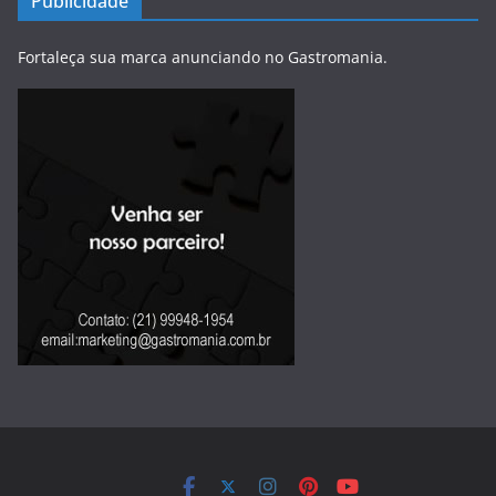
Publicidade
Fortaleça sua marca anunciando no Gastromania.