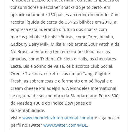
consumidores a escolher snacks do jeito certo, em
aproximadamente 150 países ao redor do mundo. Com
receita líquida de cerca de US$ 26 bilhões em 2018, a
empresa está liderando o futuro dos snacks com
marcas globais e locais icônicas, como Oreo, belVita,
Cadbury Dairy Milk, Milka e Toblerone; Sour Patch Kids.
No Brasil, a empresa tem em seu portfólio marcas
amadas, como Trident, Chiclets e Halls, os chocolates
Lacta, Bis e Sonho de Valsa, os biscoitos Club Social,
Oreo e Trakinas, os refrescos em pó Tang, Clight e
Fresh, as sobremesas e o fermento em pó Royal e o
cream cheese Philadelphia. A Mondelēz International
se orgulha de ser membro da Standard and Poor’s 500,
da Nasdaq 100 e do Índice Dow Jones de
Sustentabilidade.
Visite
www.mondelezinternational.com/br
e siga nosso
perfil no Twitter
www.twitter.com/MDL
.