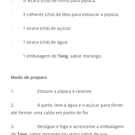
· ½ xícara (chá) de milho para pipoca;
· 3 colheres (chá) de óleo para estourar a pipoca;
· 1 xícara (chá) de açúcar;
· 1 xícara (chá) de água;
· 1 embalagem de
Tang
, sabor morango.
Modo de preparo
1. Estoure a pipoca e reserve;
2. À parte, leve a água e o açúcar para ferver
até formar uma calda em ponto de fio;
3. Desligue o fogo e acrescente a embalagem
de
Tang
, sabor morango (ou outro sabor de sua