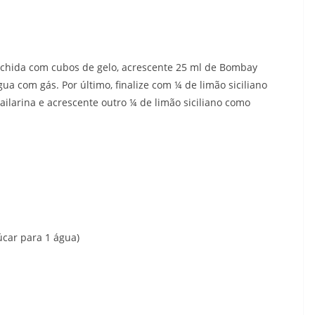
chida com cubos de gelo, acrescente 25 ml de Bombay
a com gás. Por último, finalize com ¼ de limão siciliano
larina e acrescente outro ¼ de limão siciliano como
úcar para 1 água)