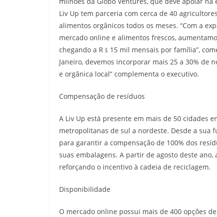
milhões da Globo Ventures, que deve apoiar na
Liv Up tem parceria com cerca de 40 agricultore
alimentos orgânicos todos os meses. “Com a exp
mercado online e alimentos frescos, aumentamo
chegando a R﹩15 mil mensais por família”, come
Janeiro, devemos incorporar mais 25 a 30% de nov
e orgânica local” complementa o executivo.
Compensação de resíduos
A Liv Up está presente em mais de 50 cidades em
metropolitanas de sul a nordeste. Desde a sua f
para garantir a compensação de 100% dos resíd
suas embalagens. A partir de agosto deste ano
reforçando o incentivo à cadeia de reciclagem.
Disponibilidade
O mercado online possui mais de 400 opções de p