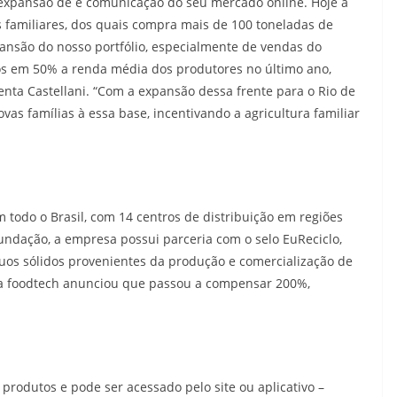
 expansão de e comunicação do seu mercado online. Hoje a
s familiares, dos quais compra mais de 100 toneladas de
ansão do nosso portfólio, especialmente de vendas do
s em 50% a renda média dos produtores no último ano,
nta Castellani. “Com a expansão dessa frente para o Rio de
as famílias à essa base, incentivando a agricultura familiar
 todo o Brasil, com 14 centros de distribuição em regiões
undação, a empresa possui parceria com o selo EuReciclo,
uos sólidos provenientes da produção e comercialização de
, a foodtech anunciou que passou a compensar 200%,
rodutos e pode ser acessado pelo site ou aplicativo –