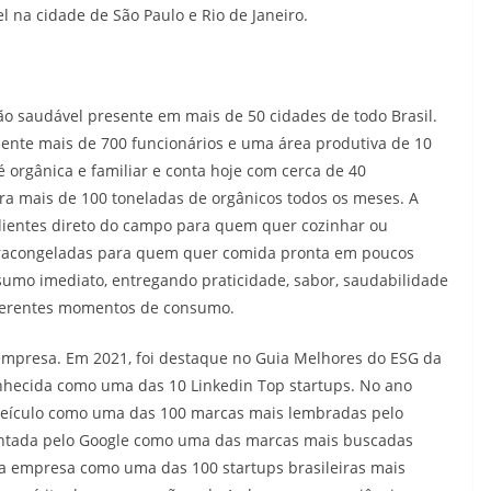
el na cidade de São Paulo e Rio de Janeiro.
ão saudável presente em mais de 50 cidades de todo Brasil.
ente mais de 700 funcionários e uma área produtiva de 10
 orgânica e familiar e conta hoje com cerca de 40
a mais de 100 toneladas de orgânicos todos os meses. A
ientes direto do campo para quem quer cozinhar ou
ultracongeladas para quem quer comida pronta em poucos
sumo imediato, entregando praticidade, sabor, saudabilidade
iferentes momentos de consumo.
presa. Em 2021, foi destaque no Guia Melhores do ESG da
onhecida como uma das 10 Linkedin Top startups. No ano
veículo como uma das 100 marcas mais lembradas pelo
ontada pelo Google como uma das marcas mais buscadas
a empresa como uma das 100 startups brasileiras mais