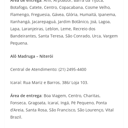
Área de entrega
: Anil, Arpoador, Barra da Tijuca,
Botafogo, Catete, Centro, Copacabana, Cosme Velho,
Flamengo, Freguesia, Gávea, Glória, Humaitá, Ipanema,
Itanhangá, Jacarepaguá, Jardim Botânico, Joá, Lagoa,
Lapa, Laranjeiras, Leblon, Leme, Recreio dos
Bandeirantes, Santa Teresa, São Conrado, Urca, Vargem
Pequena.
Alô Madruga – Niterói
Central de Atendimento: (21) 2495-4400
Icaraí: Rua Mariz e Barros, 386/ Loja 103.
Área de entrega
: Boa Viagem, Centro, Charitas,
Fonseca, Gragoata, Icaraí, Ingá, Pé Pequeno, Ponta
d’Areia, Santa Rosa, São Francisco, São Lourenço, Vital
Brazil.